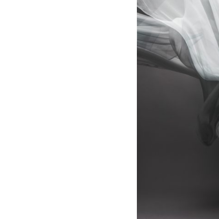
FRA_1162
copy
2aa
029
029
001
001
405
405
030
030