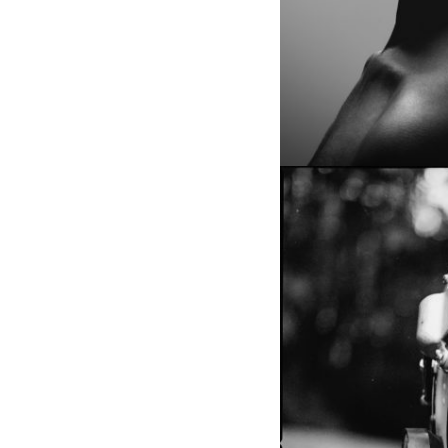
1831
FRA_7008a
FRA_7008a
005
005
096
096
032
032