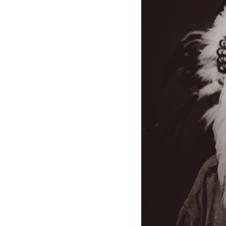
008
008
010
010
070
070
011
011
013