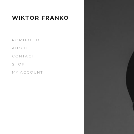
083
083
WIKTOR FRANKO
084
PORTFOLIO
084
ABOUT
CONTACT
065
SHOP
MY ACCOUNT
065
1835
1835
080