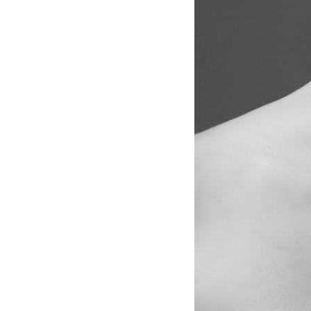
080
1836
1836
014
014
037
037
009
009