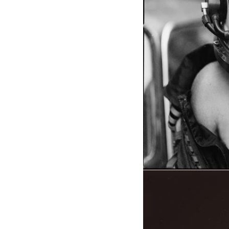
015
015
007
007
409
409
1828
1828