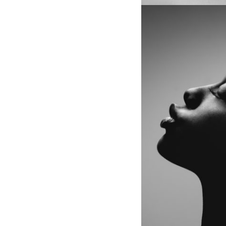
002
002
003
003
004
004
1827
1827
1831