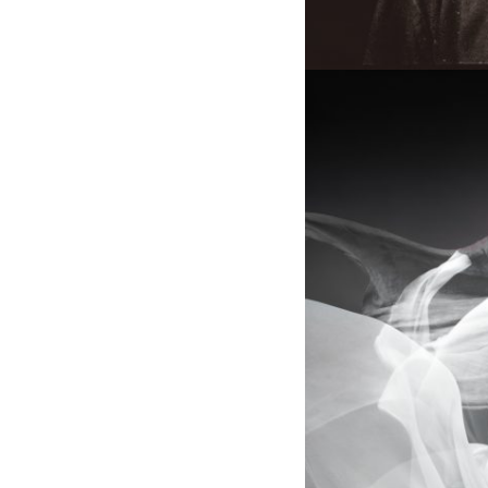
013
406
406
029
029
img347a
img347a
FRA_1162
copy
2aa