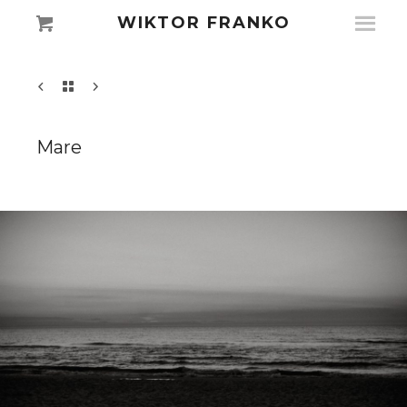
WIKTOR FRANKO
Mare
0343
0343
0348
0348
0344