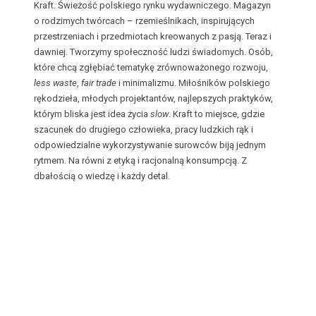
Kraft. Świeżość polskiego rynku wydawniczego. Magazyn
o rodzimych twórcach – rzemieślnikach, inspirujących
przestrzeniach i przedmiotach kreowanych z pasją. Teraz i
dawniej. Tworzymy społeczność ludzi świadomych. Osób,
które chcą zgłębiać tematykę zrównoważonego rozwoju,
less waste
,
fair trade
i minimalizmu. Miłośników polskiego
rękodzieła, młodych projektantów, najlepszych praktyków,
którym bliska jest idea życia
slow
. Kraft to miejsce, gdzie
szacunek do drugiego człowieka, pracy ludzkich rąk i
odpowiedzialne wykorzystywanie surowców biją jednym
rytmem. Na równi z etyką i racjonalną konsumpcją. Z
dbałością o wiedzę i każdy detal.