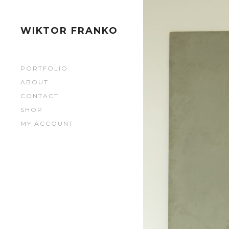
0900
0900
WIKTOR FRANKO
0903
PORTFOLIO
0903
ABOUT
CONTACT
0902
SHOP
MY ACCOUNT
0902
0905
0905
0904